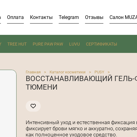
а
Оплата
Контакты
Telegram
Отзывы
Салон MUZ
Y
TREE HUT
PURE PAW PAW
LUVU
СЕРТИФИКАТЫ
Главная
>
Каталог косметики
>
PUSY
>
ВОССТАНАВЛИВАЮЩИЙ ГЕЛЬ-Ф
ТЮМЕНИ
Интенсивный уход и естественная фиксация в
фиксирует брови мягко и аккуратно, сохраня
как полноценное уходовое средство.