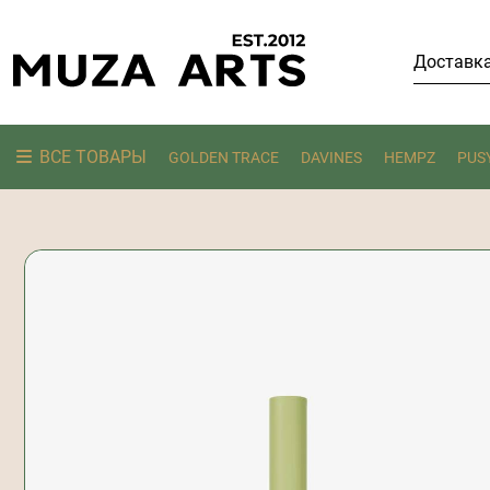
Доставк
ВСЕ ТОВАРЫ
GOLDEN TRACE
DAVINES
HEMPZ
PUS
Ищем: