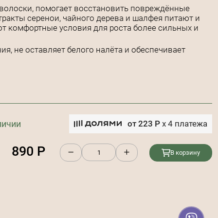
 волоски, помогает восстановить повреждённые
тракты серенои, чайного дерева и шалфея питают и
т комфортные условия для роста более сильных и
я, не оставляет белого налёта и обеспечивает
личии
от
223
Р
x
4
платежа
890
Р
В корзину