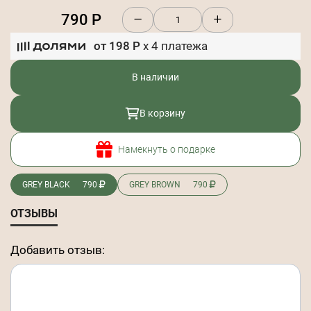
790
Р
от
198
Р
x
4
платежа
В наличии
В корзину
Намекнуть о подарке
GREY BLACK
790
GREY BROWN
790
ОТЗЫВЫ
Добавить отзыв: