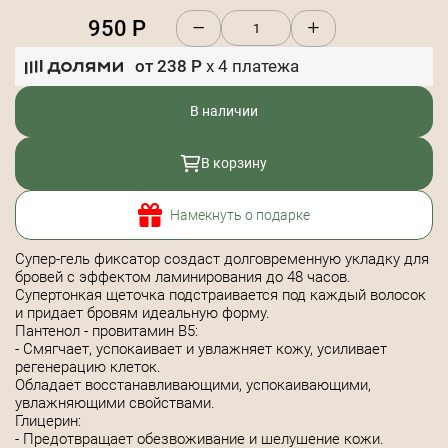
950
Р
от
238
Р
x
4
платежа
В наличии
В корзину
Намекнуть о подарке
Супер-гель фиксатор создаст долговременную укладку для
бровей с эффектом ламинирования до 48 часов.
Супертонкая щеточка подстраивается под каждый волосок
и придает бровям идеальную форму.
Пантенол - провитамин В5:
- Смягчает, успокаивает и увлажняет кожу, усиливает
регенерацию клеток.
Обладает восстанавливающими, успокаивающими,
увлажняющими свойствами.
Глицерин:
- Предотвращает обезвоживание и шелушение кожи.