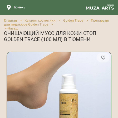
Тюмень
Главная
>
Каталог косметики
>
Golden Trace
>
Препараты
для педикюра Golden Trace
>
>>
Назад
ОЧИЩАЮЩИЙ МУСС ДЛЯ КОЖИ СТОП
GOLDEN TRACE (100 МЛ) В ТЮМЕНИ