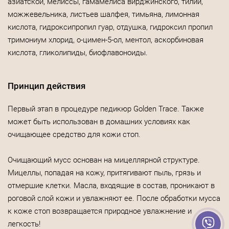
азиатской, мелиссы, гамамелиса вирджинского, тилии,
можжевельника, листьев шалфея, тимьяна, лимонная
кислота, гидроксипропил гуар, отдушка, гидроксил пропил
тримониум хлорид, о-цимен-5-ол, ментол, аскорбиновая
кислота, гликолипиды, биофлавоноиды.
Принцип действия
Первый этап в процедуре педикюр Golden Trace. Также
может быть использован в домашних условиях как
очищающее средство для кожи стоп.
Очищающий мусс основан на мицеллярной структуре.
Мицеллы, попадая на кожу, притягивают пыль, грязь и
отмершие клетки. Масла, входящие в состав, проникают в
роговой слой кожи и увлажняют ее. После обработки мусса
к коже стоп возвращается природное увлажнение и
легкость!