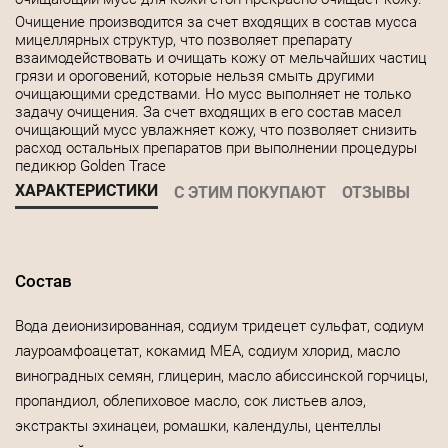
Очищение производится за счет входящих в состав мусса
мицеллярных структур, что позволяет препарату
взаимодействовать и очищать кожу от мельчайших частиц
грязи и ороговений, которые нельзя смыть другими
очищающими средствами. Но мусс выполняет не только
задачу очищения. За счет входящих в его состав масел
очищающий мусс увлажняет кожу, что позволяет снизить
расход остальных препаратов при выполнении процедуры
педикюр Golden Trace
ХАРАКТЕРИСТИКИ
С ЭТИМ ПОКУПАЮТ
ОТЗЫВЫ
Состав
Вода деионизированная, содиум тридецет сульфат, содиум
лауроамфоацетат, кокамид МЕА, содиум хлорид, масло
виноградных семян, глицерин, масло абиссинской горчицы,
пропандиол, облепиховое масло, сок листьев алоэ,
экстракты эхинацеи, ромашки, календулы, центеллы