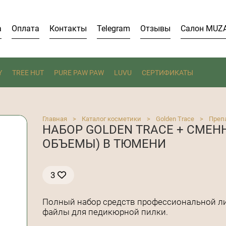
а
Оплата
Контакты
Telegram
Отзывы
Салон MUZ
Y
TREE HUT
PURE PAW PAW
LUVU
СЕРТИФИКАТЫ
Главная
>
Каталог косметики
>
Golden Trace
>
Преп
НАБОР GOLDEN TRACE + СМЕ
ОБЪЕМЫ) В ТЮМЕНИ
3
Полный набор средств профессиональной ли
файлы для педикюрной пилки.