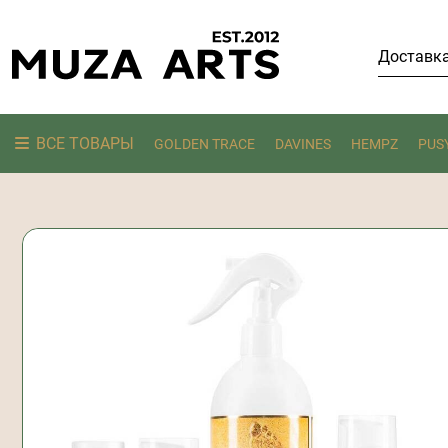
Доставк
ВСЕ ТОВАРЫ
GOLDEN TRACE
DAVINES
HEMPZ
PUS
Ищем: