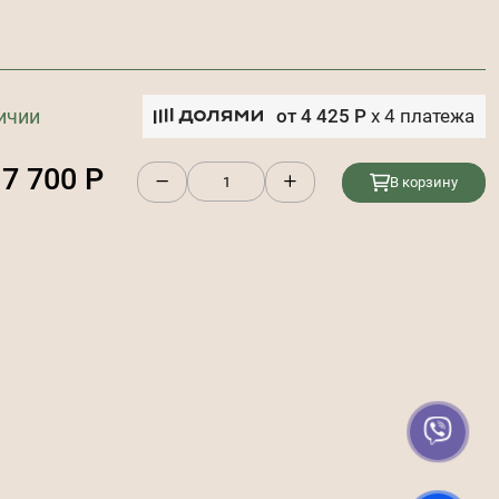
ичии
от
4 425
Р
x
4
платежа
17 700
Р
В корзину