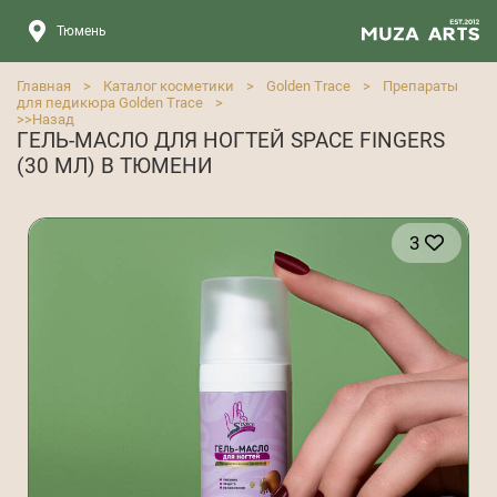
Тюмень
Главная
>
Каталог косметики
>
Golden Trace
>
Препараты
для педикюра Golden Trace
>
>>
Назад
ГЕЛЬ-МАСЛО ДЛЯ НОГТЕЙ SPACE FINGERS
(30 МЛ) В ТЮМЕНИ
3