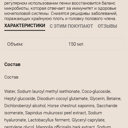
регулярном использовании пенки восстановится баланс
микробиоты, которая отвечает за иммунитет и здоровье
мочеполовой системы. Снизятся рецидивы заболеваний,
поражающих крайнуюю плоть и головку полового члена.
ХАРАКТЕРИСТИКИ
С ЭТИМ ПОКУПАЮТ
ОТЗЫВЫ
Объем:
150 мл
Состав
Состав
Water, Sodium lauroyl methyl isethionate, Coco-glucoside,
Heptyl glucoside, Disodium cocoyl glutamate, Glycerin, Betaine,
Dichlorobenzyl alcohol, Horse chestnut saponins, Saccharide
isomerate, Sapindus mukurossi peel extract, Sodium
hyaluronate, Lactobacyllus ferment, Glyceryl caprylate,
pentylene glycol, Magnolia officinalis bark extract, Sodium