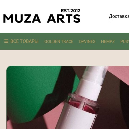
Доставк
ВСЕ ТОВАРЫ
GOLDEN TRACE
DAVINES
HEMPZ
PUS
Ищем: