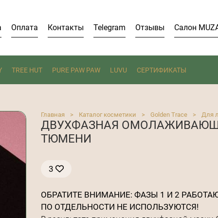
а
Оплата
Контакты
Telegram
Отзывы
Салон MUZ
Y
TREE HUT
PURE PAW PAW
LUVU
СЕРТИФИКАТЫ
Главная
>
Каталог косметики
>
Golden Trace
>
Для л
ДВУХФАЗНАЯ ОМОЛАЖИВАЮЩАЯ
ТЮМЕНИ
3
ОБРАТИТЕ ВНИМАНИЕ: ФАЗЫ 1 И 2 РАБОТА
ПО ОТДЕЛЬНОСТИ НЕ ИСПОЛЬЗУЮТСЯ!