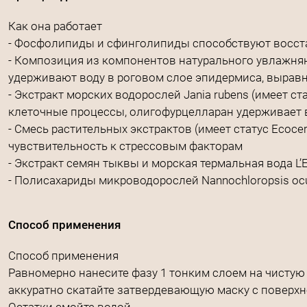
Как она работает
- Фосфолипиды и сфинголипиды способствуют восст
- Композиция из компонентов натурального увлажняю
удерживают воду в роговом слое эпидермиса, вырав
- Экстракт морских водорослей Jania rubens (имеет с
клеточные процессы, олигофурцелларан удерживает 
- Смесь растительных экстрактов (имеет статус Ecоce
чувствительность к стрессовым факторам
- Экстракт семян тыквы и морская термальная вода L’E
- Полисахариды микроводорослей Nannochloropsis o
Способ применения
Способ применения
Равномерно нанесите фазу 1 тонким слоем на чистую
аккуратно скатайте затвердевающую маску с поверхн