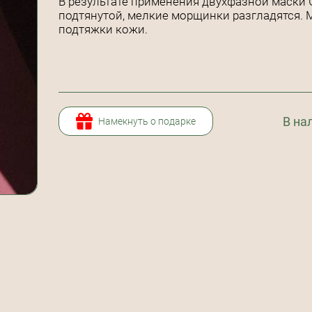
В результате применения двухфазной маски Gr
подтянутой, мелкие морщинки разгладятся.
подтяжки кожи.
В на
Намекнуть о подарке