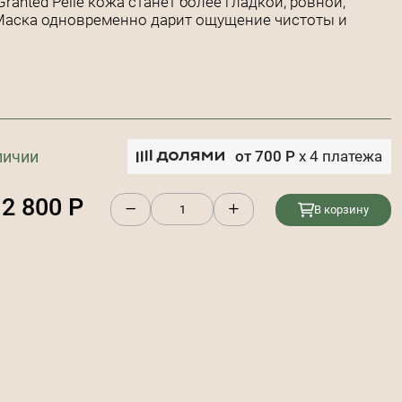
anted Pelle кожа станет более гладкой, ровной,
 Маска одновременно дарит ощущение чистоты и
личии
от
700
Р
x
4
платежа
2 800
Р
В корзину