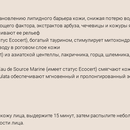
ановлению липидного барьера кожи, снижая потерю в
щего фактора, экстрактов арбуза, чечевицы и кожуры
нивают ее рельеф
татус Ecоcert), богатый таурином, стимулирует митохон
воду в роговом слое кожи
rt) из азиатской центеллы, лакричника, горца, шлемни
au de Source Marine (имеет статус Ecоcert) смягчают к
culata обеспечивают мгновенный и пролонгированный 
 кожу лица, выдержите 15 минут, затем распылите небо
ости лица.