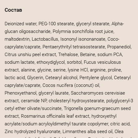
Состав
Deionized water, PEG-100 stearate, glyceryl stearate, Alpha-
glucan oligosaccharide, Polymnia sonchifolia root juice,
maltodextrin, Lactobacillus, Isononyl isononanoate, Coco-
caprylate/caprate, Pentaerythrityl tetraisostearate, Propanediol,
Citrus unshiu peel extract, Trehalose, Betaine, sodium PCA,
sodium lactate, ethoxydiglycol, sorbitol, Fucus vesiculosus
extract, alanine, glycine, serine, lysine HCl, arginine, proline,
lactic acid, Glycerin, Cetearyl alcohol, Pentylene glycol, Cetearyl
caprylate/caprate, Cocos nucifera (coconut) oil,
Phenoxyethanol, glyceryl laurate, Saccharomyces cerevisiae
extract, ceramide NP, cholesteryl hydroxystearate, polyglyceryl-3
cetyl ether olivate/succinate, Trigonella goenum-graecum seed
extract, Rosmarinus officinalis leaf extract, hydroxyethyl
acrylate/sodium acryloyldimethyl taurate copolymer, citric acid,
Zinc hydrolyzed hyaluronate, Limnanthes alba seed oil, Olea