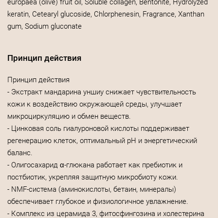
europaea (olive) fruit oil, Soluble collagen, Bentonite, Hydrolyzed
keratin, Cetearyl glucoside, Chlorphenesin, Fragrance, Xanthan
gum, Sodium gluconate
Принцип действия
Принцип действия
- Экстракт мандарина уншиу снижает чувствительность
кожи к воздействию окружающей среды, улучшает
микроциркуляцию и обмен веществ.
- Цинковая соль гиалуроновой кислоты поддерживает
регенерацию клеток, оптимальный pH и энергетический
баланс.
- Олигосахарид α-глюкана работает как пребиотик и
постбиотик, укрепляя защитную микробиоту кожи.
- NMF-система (аминокислоты, бетаин, минералы)
обеспечивает глубокое и физиологичное увлажнение.
- Комплекс из церамида 3, фитосфингозина и холестерина